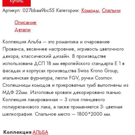
Купить
Комод
Артикул:
027bbaa9bc55
Категории:
Комоды
,
Спальни
с
зеркалом
Описание
в
Детали
раме
АЛЬБА
Коллекция Альба – это романтика и очарование
Прованса, весеннее настроение, игривость цветочного
декора, классический дизайн. В производстве
использована ДСП 18 мм европейского стандарта Е 1 в
фасадах и корпусах производства Swiss Krono Group,
итальянская фурнитура, петли FGV, ручки Cosmov.
Столешницы комодов и прикроватных тумб выполнены из
МДФ 22мм. Изголовье кровати декорировано тканью.
Коллекция лакированная – 3 слоя глянцевого
полиуретанового лака, а также применяется 3- цветная
шелкография. Спальное место – 1800*2000 мм.
Коллекция
АЛЬБА