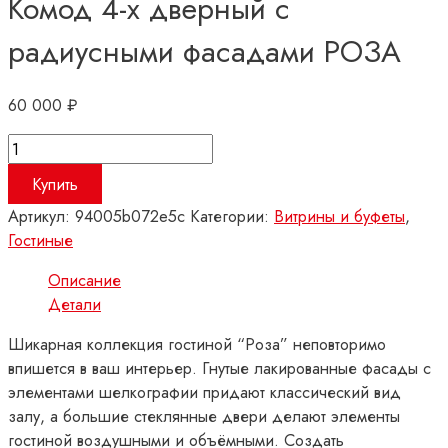
Комод 4-х дверный с
радиусными фасадами РОЗА
60 000
₽
Количество
товара
Купить
Комод
Артикул:
94005b072e5c
Категории:
Витрины и буфеты
,
4-
Гостиные
х
дверный
Описание
с
Детали
радиусными
фасадами
Шикарная коллекция гостиной “Роза” неповторимо
РОЗА
впишется в ваш интерьер. Гнутые лакированные фасады с
элементами шелкографии придают классический вид
залу, а большие стеклянные двери делают элементы
гостиной воздушными и объёмными. Создать